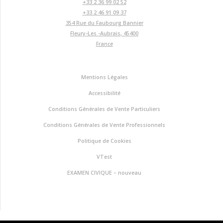
+33 2 36 99 02 52
+33 2 46 91 09 37
354 Rue du Faubourg Bannier
Fleury-Les -Aubrais
,
45400
France
Mentions Légales
Accessibilité
Conditions Générales de Vente Particuliers
Conditions Générales de Vente Professionnels
Politique de Cookies
VTest
EXAMEN CIVIQUE – nouveau