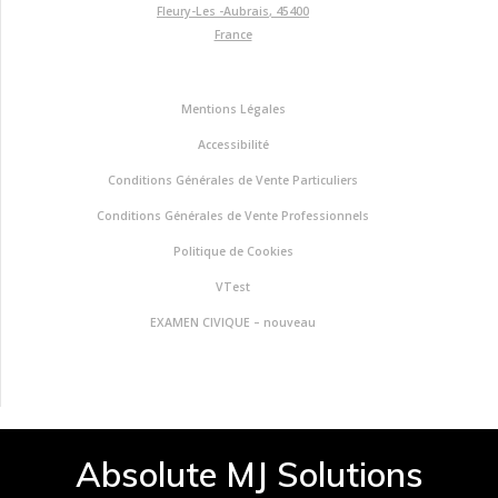
Fleury-Les -Aubrais
,
45400
France
Mentions Légales
Accessibilité
Conditions Générales de Vente Particuliers
Conditions Générales de Vente Professionnels
Politique de Cookies
VTest
EXAMEN CIVIQUE – nouveau
Absolute MJ Solutions