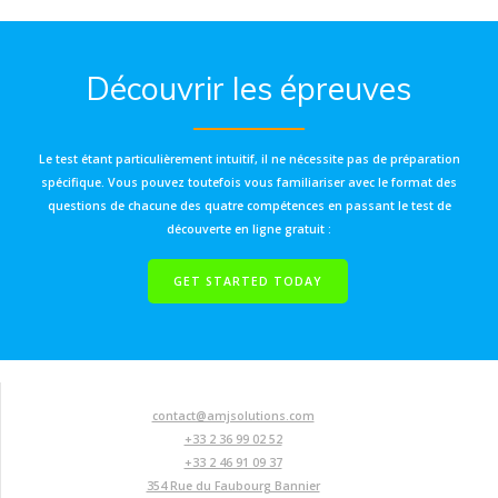
Découvrir les épreuves
Le test étant particulièrement intuitif, il ne nécessite pas de préparation
spécifique. Vous pouvez toutefois vous familiariser avec le format des
questions de chacune des quatre compétences en passant le test de
découverte en ligne gratuit :
GET STARTED TODAY
contact@amjsolutions.com
+33 2 36 99 02 52
+33 2 46 91 09 37
354 Rue du Faubourg Bannier