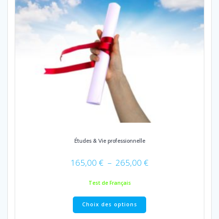
Études & Vie professionnelle
Plage
165,00
€
–
265,00
€
de
prix :
Test de Français
165,00 €
Ce
à
Choix des options
produit
265,00 €
a