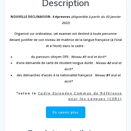
Description
NOUVELLE DECLINAISON- 4 épreuves
(disponible à partir du 03 Janvier
2022)
Organisé sur ordinateur, cet examen est destiné à toute personne
devant justifier de son niveau de maîtrise de la langue française (à l’oral
et à l’écrit) dans le cadre :
du parcours citoyen OFII :
Niveau
A1
oral et écrit*
d’une demande de carte de résident longue durée :
Niveau
A2
oral et
écrit*
des démarches d’accès à la nationalité française :
Niveau
B1
oral et
écrit*
*selon le
Cadre Européen Commun de Référence
pour les Langues (CERL)
En savoir plus