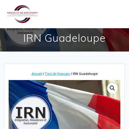
Passer
au
contenu
IRN Guadeloupe
Accueil
/
Test de Français
/ IRN Guadeloupe