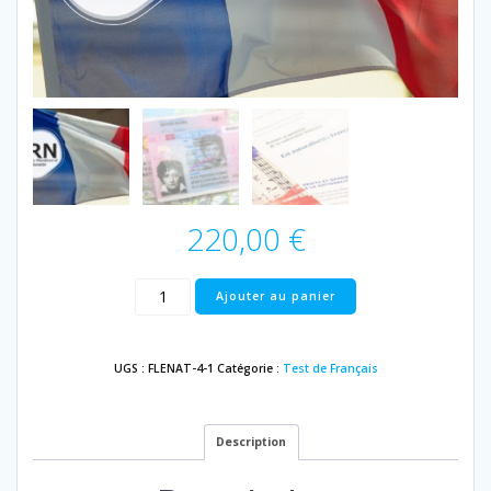
220,00
€
quantité
Ajouter au panier
de
IRN
Guadeloupe
UGS :
FLENAT-4-1
Catégorie :
Test de Français
Description