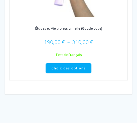
Études et Vie professionnelle (Guadeloupe)
Plage
190,00
€
–
310,00
€
de
prix :
Test de Français
190,00 €
Ce
à
Choix des options
produit
310,00 €
a
plusieurs
variations.
Les
options
peuvent
être
choisies
sur
la