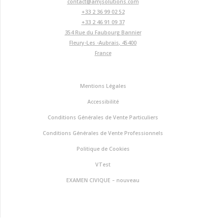
contact@amjsolutions.com
page
+33 2 36 99 02 52
du
+33 2 46 91 09 37
produit
354 Rue du Faubourg Bannier
Fleury-Les -Aubrais
,
45400
France
Mentions Légales
Accessibilité
Conditions Générales de Vente Particuliers
Conditions Générales de Vente Professionnels
Politique de Cookies
VTest
EXAMEN CIVIQUE – nouveau