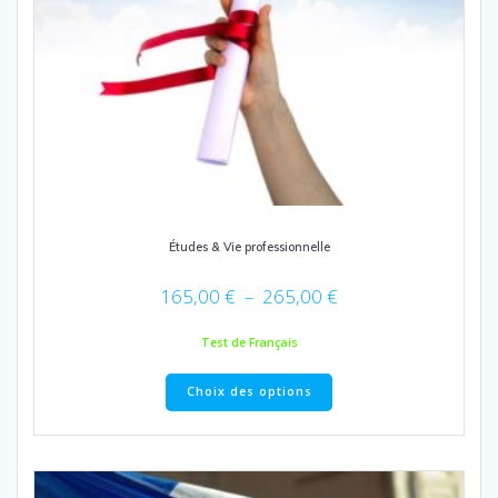
Études & Vie professionnelle
Plage
165,00
€
–
265,00
€
de
prix :
Test de Français
165,00 €
Ce
à
Choix des options
produit
265,00 €
a
plusieurs
variations.
Les