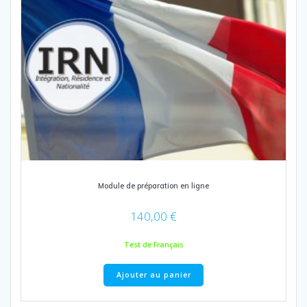
options
peuvent
être
choisies
sur
la
page
du
produit
Module de préparation en ligne
140,00
€
Test de Français
Ajouter au panier