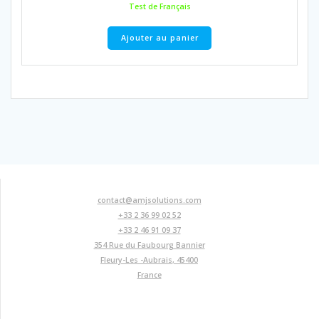
initial
actuel
Test de Français
était :
est :
325,00 €.
300,00 €.
Ajouter au panier
contact@amjsolutions.com
+33 2 36 99 02 52
+33 2 46 91 09 37
354 Rue du Faubourg Bannier
Fleury-Les -Aubrais
,
45400
France