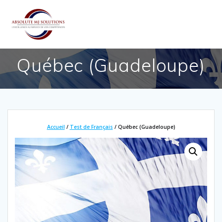
Passer
au
contenu
Québec (Guadeloupe)
Accueil
/
Test de Français
/ Québec (Guadeloupe)