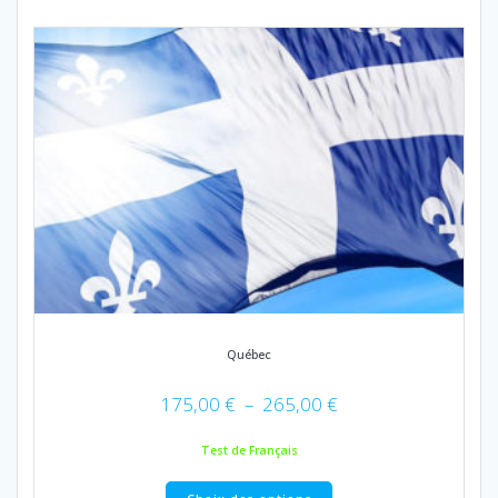
Québec
Plage
175,00
€
–
265,00
€
de
prix :
Test de Français
175,00 €
Ce
à