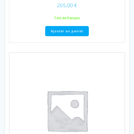
produit
265,00
€
Test de Français
Ajouter au panier