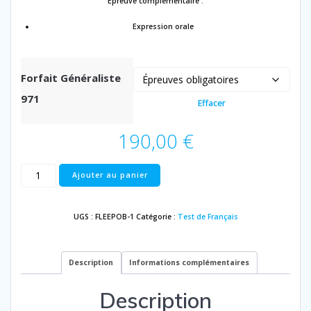
Epreuve complémentaire :
Expression orale
Forfait Généraliste
971
Effacer
190,00
€
quantité
Ajouter au panier
de
Études
et
UGS :
FLEEPOB-1
Catégorie :
Test de Français
Vie
professionnelle
(Guadeloupe)
Description
Informations complémentaires
Description