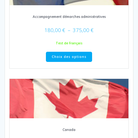
Accompagnement démarches administratives
Plage
180,00
€
–
375,00
€
de
prix :
Test de Français
180,00 €
Ce
à
Choix des options
produit
375,00 €
a
plusieurs
variations.
Les
options
peuvent
être
choisies
sur
la
page
Canada
du