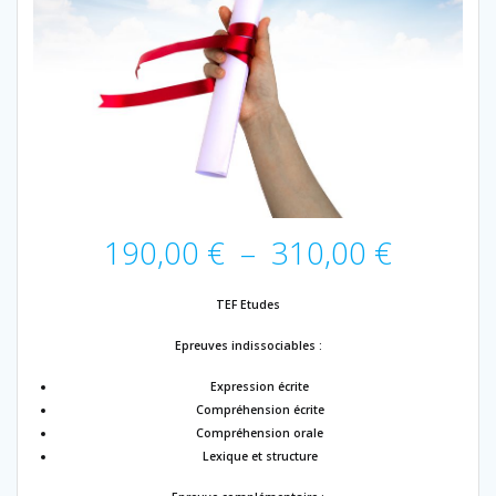
Plage
190,00
€
–
310,00
€
de
prix :
TEF Etudes
190,00
à
Epreuves indissociables :
310,00
Expression écrite
Compréhension écrite
Compréhension orale
Lexique et structure