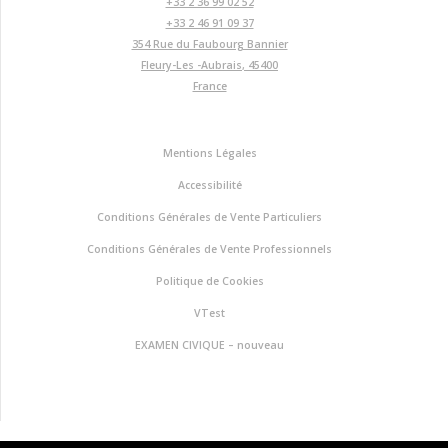
+33 2 36 99 02 52
+33 2 46 91 09 37
354 Rue du Faubourg Bannier
Fleury-Les -Aubrais
,
45400
France
Mentions Légales
Accessibilité
Conditions Générales de Vente Particuliers
Conditions Générales de Vente Professionnels
Politique de Cookies
VTest
EXAMEN CIVIQUE – nouveau