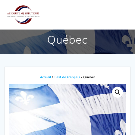
Passer
au
contenu
Québec
Accueil
/
Test de Français
/ Québec