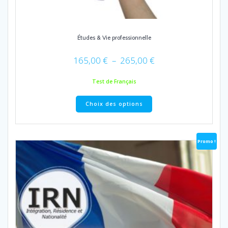
Études & Vie professionnelle
Plage
165,00
€
–
265,00
€
de
prix :
Test de Français
165,00 €
Ce
à
Choix des options
produit
265,00 €
a
plusieurs
variations.
Promo !
Les
options
peuvent
être
choisies
sur
la
page