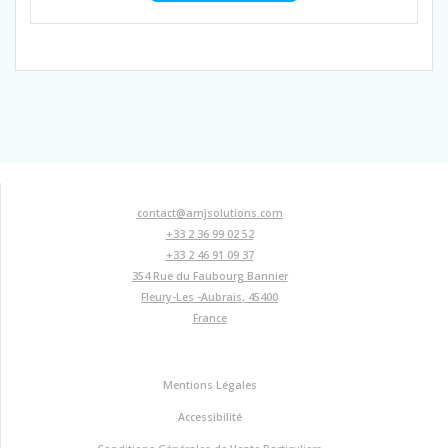
contact@amjsolutions.com
+33 2 36 99 02 52
+33 2 46 91 09 37
354 Rue du Faubourg Bannier
Fleury-Les -Aubrais
,
45400
France
Mentions Légales
Accessibilité