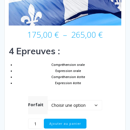
Plage
175,00
€
–
265,00
€
de
prix :
4 Epreuves :
175,00
à
265,00
Compréhension orale
Expression orale
Compréhension écrite
Expression écrite
Forfait
quantité
Ajouter au panier
de