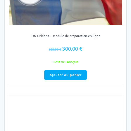
du
produit
IRN Orléans + module de préparation en ligne
Le
Le
300,00
€
325,00
€
prix
prix
initial
actuel
Test de Français
était :
est :
325,00 €.
300,00 €.
Ajouter au panier